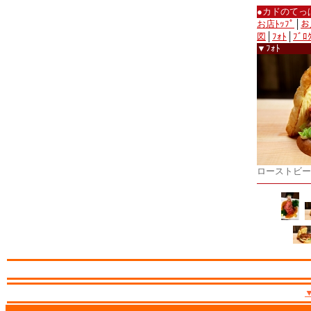
●カドのてっ
お店ﾄｯﾌﾟ
│
お
図
│
ﾌｫﾄ
│
ﾌﾞﾛ
▼ﾌｫﾄ
ローストビー