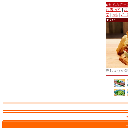
●カドのてっ
お店ﾄｯﾌﾟ
│
お
図
│
ﾌｫﾄ
│
ﾌﾞﾛ
▼ﾌｫﾄ
豚しょうが焼
2