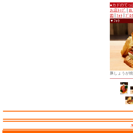
●カドのてっ
お店ﾄｯﾌﾟ
│
お
図
│
ﾌｫﾄ
│
ﾌﾞﾛ
▼ﾌｫﾄ
豚しょうが焼