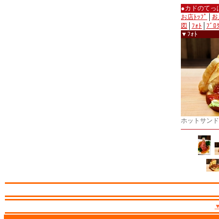
●カドのてっ
お店ﾄｯﾌﾟ
│
お
図
│
ﾌｫﾄ
│
ﾌﾞﾛ
▼ﾌｫﾄ
ホットサンド