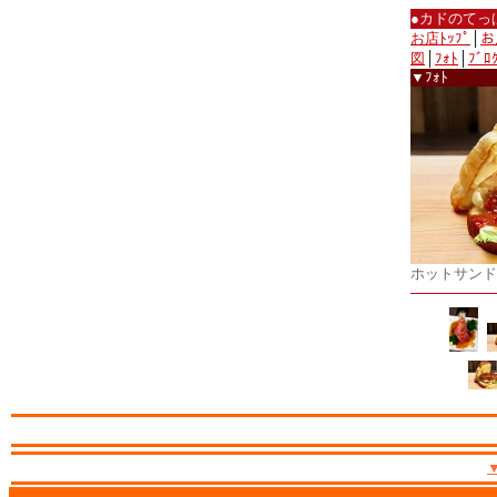
●カドのてっ
お店ﾄｯﾌﾟ
│
お
図
│
ﾌｫﾄ
│
ﾌﾞﾛ
▼ﾌｫﾄ
ホットサンド