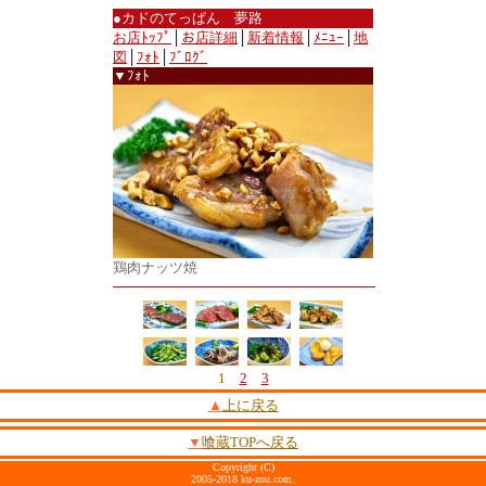
●カドのてっぱん 夢路
お店ﾄｯﾌﾟ
│
お店詳細
│
新着情報
│
ﾒﾆｭｰ
│
地
図
│
ﾌｫﾄ
│
ﾌﾞﾛｸﾞ
▼ﾌｫﾄ
鶏肉ナッツ焼
1
2
3
▲
上に戻る
▼
喰蔵TOPへ戻る
Copyright (C)
2005-2018 ku-zou.com.