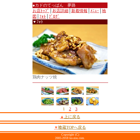
●カドのてっぱん 夢路
お店ﾄｯﾌﾟ
│
お店詳細
│
新着情報
│
ﾒﾆｭｰ
│
地
図
│
ﾌｫﾄ
│
ﾌﾞﾛｸﾞ
▼ﾌｫﾄ
鶏肉ナッツ焼
1
2
3
▲
上に戻る
▼
喰蔵TOPへ戻る
Copyright (C)
2005-2018 ku-zou.com.