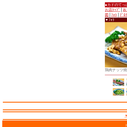
●カドのてっ
お店ﾄｯﾌﾟ
│
お
図
│
ﾌｫﾄ
│
ﾌﾞﾛ
▼ﾌｫﾄ
鶏肉ナッツ焼
2