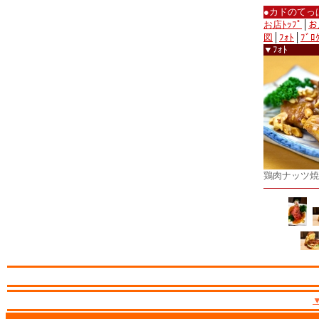
●カドのてっ
お店ﾄｯﾌﾟ
│
お
図
│
ﾌｫﾄ
│
ﾌﾞﾛ
▼ﾌｫﾄ
鶏肉ナッツ焼