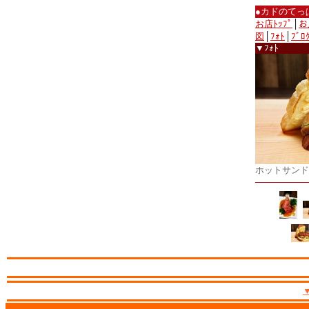
●カドのてっ
お店ﾄｯﾌﾟ
│
お
図
│
ﾌｫﾄ
│
ﾌﾞﾛ
▼ﾌｫﾄ
ホットサンド