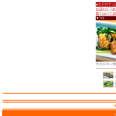
●カドのてっ
お店ﾄｯﾌﾟ
│
お
図
│
ﾌｫﾄ
│
ﾌﾞﾛ
▼ﾌｫﾄ
牛ホルモン焼
2