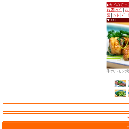
●カドのてっ
お店ﾄｯﾌﾟ
│
お
図
│
ﾌｫﾄ
│
ﾌﾞﾛ
▼ﾌｫﾄ
牛ホルモン焼
2