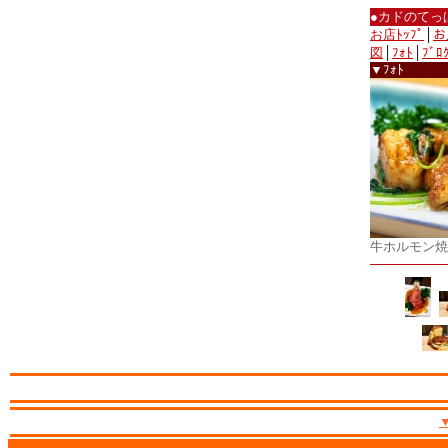
●カドのてっ
お店ﾄｯﾌﾟ
│
お
図
│
ﾌｫﾄ
│
ﾌﾞﾛ
▼ﾌｫﾄ
牛ホルモン焼