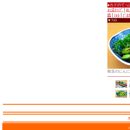
●カドのてっ
お店ﾄｯﾌﾟ
│
お
図
│
ﾌｫﾄ
│
ﾌﾞﾛ
▼ﾌｫﾄ
枝豆のにんに
2