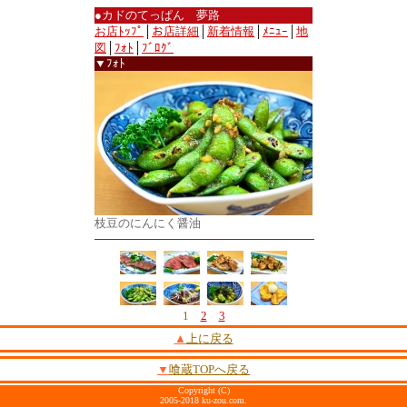
●カドのてっぱん 夢路
お店ﾄｯﾌﾟ
│
お店詳細
│
新着情報
│
ﾒﾆｭｰ
│
地
図
│
ﾌｫﾄ
│
ﾌﾞﾛｸﾞ
▼ﾌｫﾄ
枝豆のにんにく醤油
1
2
3
▲
上に戻る
▼
喰蔵TOPへ戻る
Copyright (C)
2005-2018 ku-zou.com.