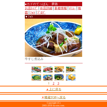
●カドのてっぱん 夢路
お店ﾄｯﾌﾟ
│
お店詳細
│
新着情報
│
ﾒﾆｭｰ
│
地
図
│
ﾌｫﾄ
│
ﾌﾞﾛｸﾞ
▼ﾌｫﾄ
牛すじ煮込み
1
2
3
▲
上に戻る
▼
喰蔵TOPへ戻る
Copyright (C)
2005-2018 ku-zou.com.