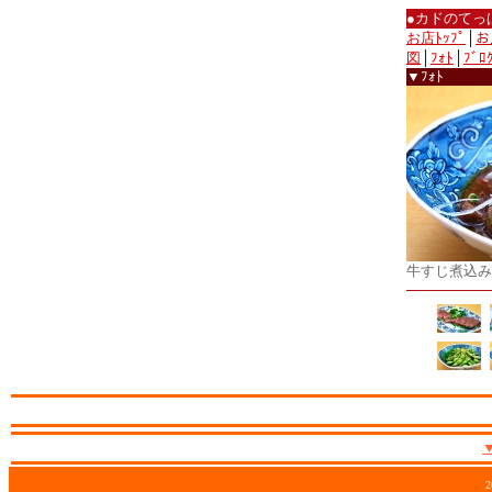
●カドのてっ
お店ﾄｯﾌﾟ
│
お
図
│
ﾌｫﾄ
│
ﾌﾞﾛ
▼ﾌｫﾄ
牛すじ煮込み
2