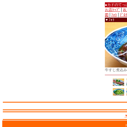
●カドのてっ
お店ﾄｯﾌﾟ
│
お
図
│
ﾌｫﾄ
│
ﾌﾞﾛ
▼ﾌｫﾄ
牛すじ煮込み
2