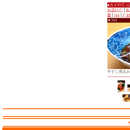
●カドのてっ
お店ﾄｯﾌﾟ
│
お
図
│
ﾌｫﾄ
│
ﾌﾞﾛ
▼ﾌｫﾄ
牛すじ煮込み