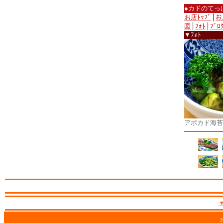
●カドのてっ
お店ﾄｯﾌﾟ
│
お
図
│
ﾌｫﾄ
│
ﾌﾞﾛ
▼ﾌｫﾄ
アボカド海苔
2