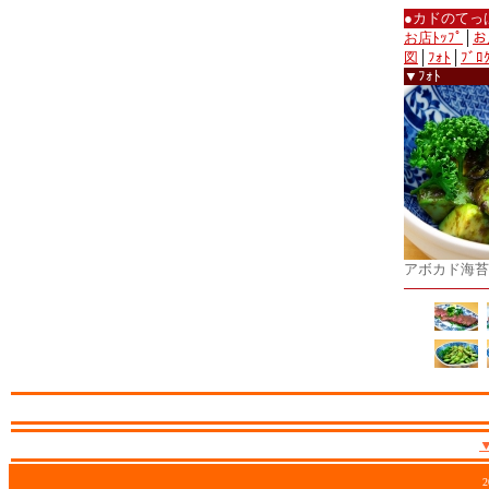
●カドのてっ
お店ﾄｯﾌﾟ
│
お
図
│
ﾌｫﾄ
│
ﾌﾞﾛ
▼ﾌｫﾄ
アボカド海苔
2