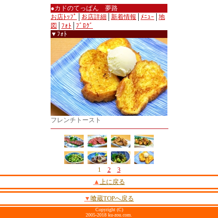
●カドのてっぱん 夢路
お店ﾄｯﾌﾟ
│
お店詳細
│
新着情報
│
ﾒﾆｭｰ
│
地
図
│
ﾌｫﾄ
│
ﾌﾞﾛｸﾞ
▼ﾌｫﾄ
フレンチトースト
1
2
3
▲
上に戻る
▼
喰蔵TOPへ戻る
Copyright (C)
2005-2018 ku-zou.com.