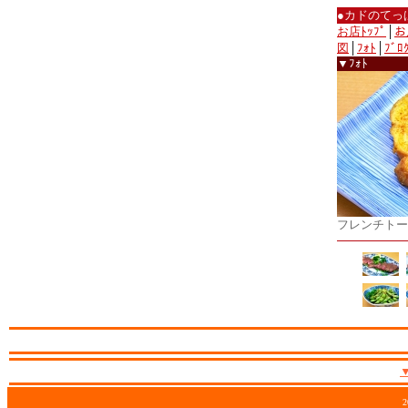
●カドのてっ
お店ﾄｯﾌﾟ
│
お
図
│
ﾌｫﾄ
│
ﾌﾞﾛ
▼ﾌｫﾄ
フレンチトー
2