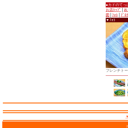
●カドのてっ
お店ﾄｯﾌﾟ
│
お
図
│
ﾌｫﾄ
│
ﾌﾞﾛ
▼ﾌｫﾄ
フレンチトー
2