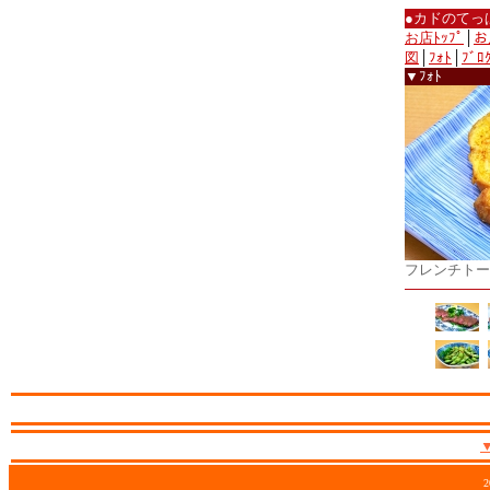
●カドのてっ
お店ﾄｯﾌﾟ
│
お
図
│
ﾌｫﾄ
│
ﾌﾞﾛ
▼ﾌｫﾄ
フレンチトー
2