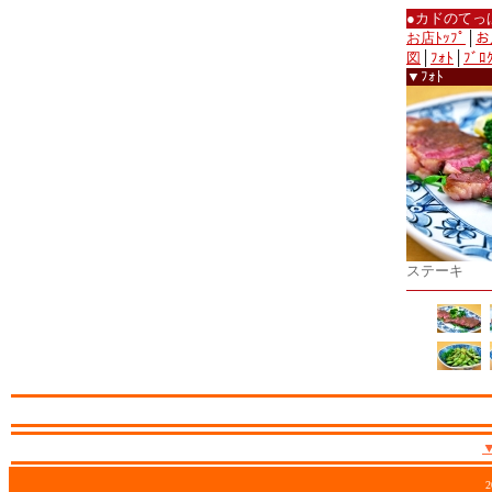
●カドのてっ
お店ﾄｯﾌﾟ
│
お
図
│
ﾌｫﾄ
│
ﾌﾞﾛ
▼ﾌｫﾄ
ステーキ
2