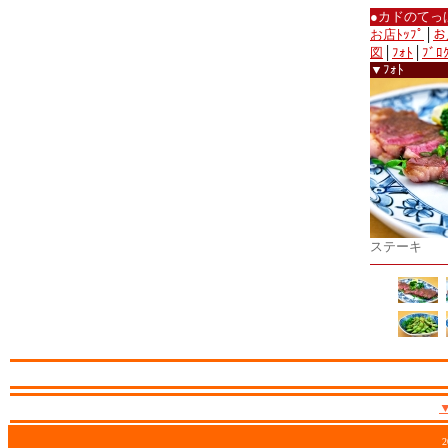
●カドのてっ
お店ﾄｯﾌﾟ
│
お
図
│
ﾌｫﾄ
│
ﾌﾞﾛ
▼ﾌｫﾄ
ステーキ
2