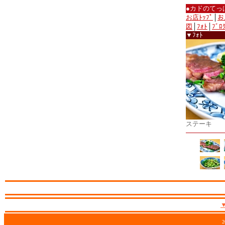
●カドのてっ
お店ﾄｯﾌﾟ
│
お
図
│
ﾌｫﾄ
│
ﾌﾞﾛ
▼ﾌｫﾄ
ステーキ
2