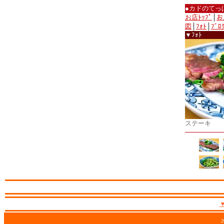
●カドのてっ
お店ﾄｯﾌﾟ
│
お
図
│
ﾌｫﾄ
│
ﾌﾞﾛ
▼ﾌｫﾄ
ステーキ
2