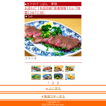
●カドのてっぱん 夢路
お店ﾄｯﾌﾟ
│
お店詳細
│
新着情報
│
ﾒﾆｭｰ
│
地
図
│
ﾌｫﾄ
│
ﾌﾞﾛｸﾞ
▼ﾌｫﾄ
ステーキ
1
2
3
▲
上に戻る
▼
喰蔵TOPへ戻る
Copyright (C)
2005-2018 ku-zou.com.