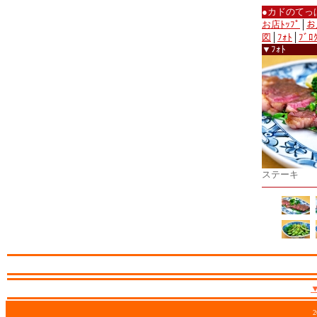
●カドのてっ
お店ﾄｯﾌﾟ
│
お
図
│
ﾌｫﾄ
│
ﾌﾞﾛ
▼ﾌｫﾄ
ステーキ
2