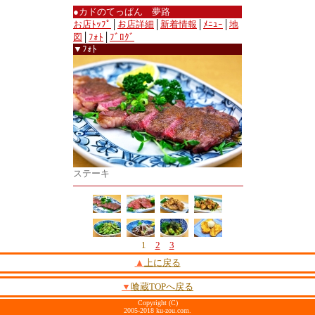
●カドのてっぱん 夢路
お店ﾄｯﾌﾟ
│
お店詳細
│
新着情報
│
ﾒﾆｭｰ
│
地
図
│
ﾌｫﾄ
│
ﾌﾞﾛｸﾞ
▼ﾌｫﾄ
ステーキ
1
2
3
▲
上に戻る
▼
喰蔵TOPへ戻る
Copyright (C)
2005-2018 ku-zou.com.