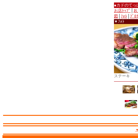
●カドのてっ
お店ﾄｯﾌﾟ
│
お
図
│
ﾌｫﾄ
│
ﾌﾞﾛ
▼ﾌｫﾄ
ステーキ