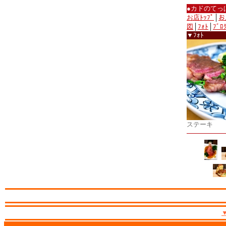
●カドのてっ
お店ﾄｯﾌﾟ
│
お
図
│
ﾌｫﾄ
│
ﾌﾞﾛ
▼ﾌｫﾄ
ステーキ