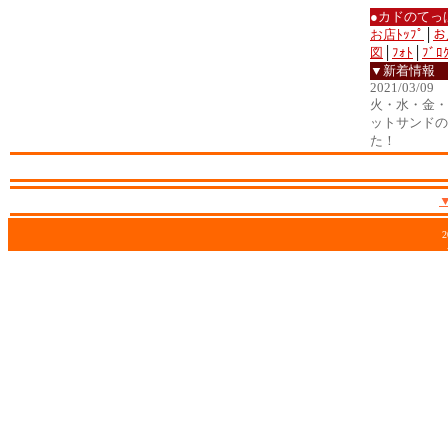
●カドのてっ
お店ﾄｯﾌﾟ
│
お
図
│
ﾌｫﾄ
│
ﾌﾞﾛ
▼新着情報
2021/03/09
火・水・金・土
ットサンドの
た！
2