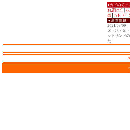
●カドのてっ
お店ﾄｯﾌﾟ
│
お
図
│
ﾌｫﾄ
│
ﾌﾞﾛ
▼新着情報
2021/03/09
火・水・金・土
ットサンドの
た！
2