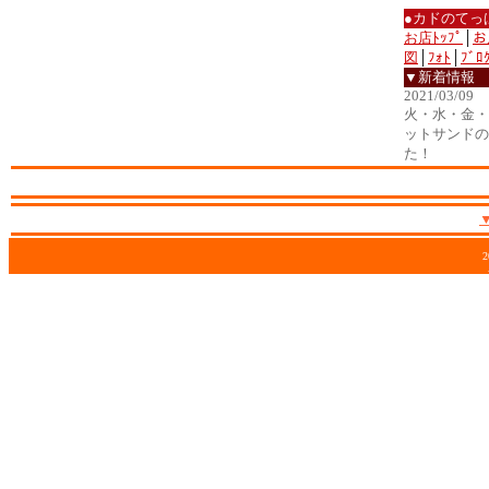
●カドのてっ
お店ﾄｯﾌﾟ
│
お
図
│
ﾌｫﾄ
│
ﾌﾞﾛ
▼新着情報
2021/03/09
火・水・金・土
ットサンドの
た！
2