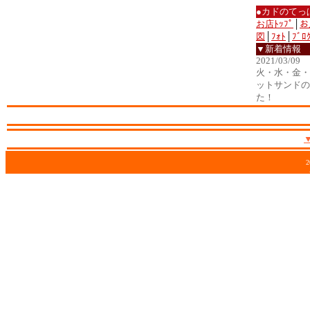
●カドのてっ
お店ﾄｯﾌﾟ
│
お
図
│
ﾌｫﾄ
│
ﾌﾞﾛ
▼新着情報
2021/03/09
火・水・金・土
ットサンドの
た！
2