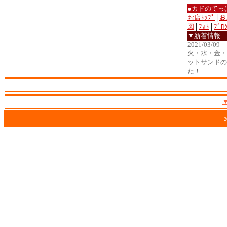
●カドのてっ
お店ﾄｯﾌﾟ
│
お
図
│
ﾌｫﾄ
│
ﾌﾞﾛ
▼新着情報
2021/03/09
火・水・金・土
ットサンドの
た！
2