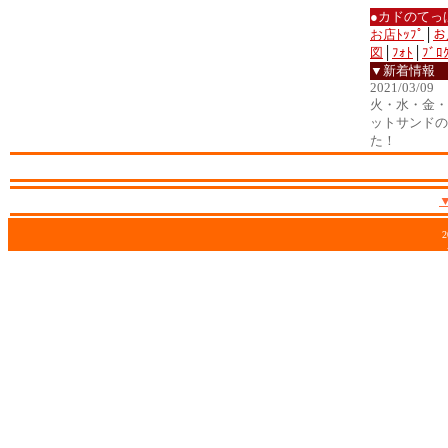
●カドのてっ
お店ﾄｯﾌﾟ
│
お
図
│
ﾌｫﾄ
│
ﾌﾞﾛ
▼新着情報
2021/03/09
火・水・金・土
ットサンドの
た！
2