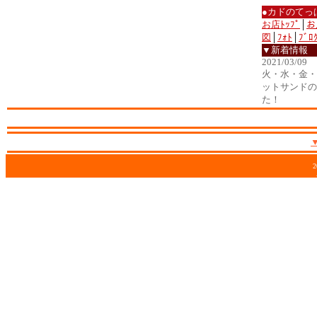
●カドのてっ
お店ﾄｯﾌﾟ
│
お
図
│
ﾌｫﾄ
│
ﾌﾞﾛ
▼新着情報
2021/03/09
火・水・金・土
ットサンドの
た！
2