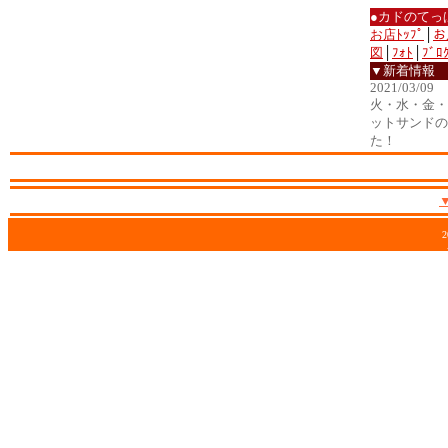
●カドのてっ
お店ﾄｯﾌﾟ
│
お
図
│
ﾌｫﾄ
│
ﾌﾞﾛ
▼新着情報
2021/03/09
火・水・金・土
ットサンドの
た！
2