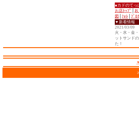
●カドのてっ
お店ﾄｯﾌﾟ
│
お
図
│
ﾌｫﾄ
│
ﾌﾞﾛ
▼新着情報
2021/03/09
火・水・金・土
ットサンドの
た！
2