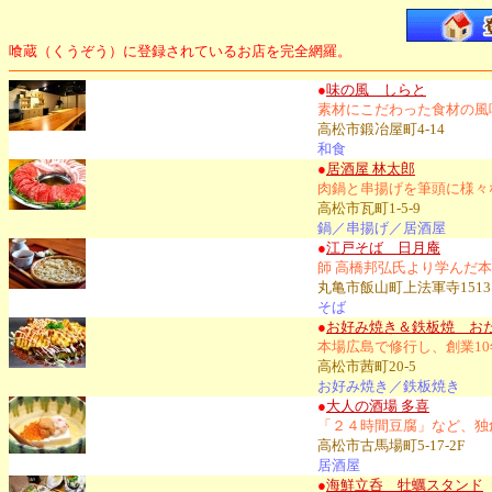
喰蔵（くうぞう）に登録されているお店を完全網羅。
●
味の風 しらと
素材にこだわった食材の風
高松市鍛冶屋町4-14
和食
●
居酒屋 林太郎
肉鍋と串揚げを筆頭に様々
高松市瓦町1-5-9
鍋／串揚げ／居酒屋
●
江戸そば 日月庵
師 高橋邦弘氏より学んだ
丸亀市飯山町上法軍寺1513
そば
●
お好み焼き＆鉄板焼 おた
本場広島で修行し、創業1
高松市茜町20-5
お好み焼き／鉄板焼き
●
大人の酒場 多喜
「２４時間豆腐」など、独
高松市古馬場町5-17-2F
居酒屋
●
海鮮立呑 牡蠣スタンド