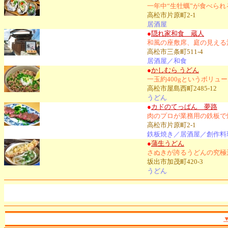
一年中“生牡蠣”が食べら
高松市片原町2-1
居酒屋
●
隠れ家和食 蔵人
和風の座敷席、庭の見える
高松市三条町511-4
居酒屋／和食
●
かしむら うどん
一玉約400gというボリュ
高松市屋島西町2485-12
うどん
●
カドのてっぱん 夢路
肉のプロが業務用の鉄板で
高松市片原町2-1
鉄板焼き／居酒屋／創作料
●
蒲生うどん
さぬきが誇るうどんの究極
坂出市加茂町420-3
うどん