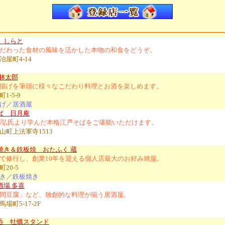
 しらと
だわった食材の風味を活かした本物の和食をどうぞ。
屋町4-14
 林太郎
揚げを筆頭に様々なこだわり料理とお酒を楽しめます。
1-5-9
げ／居酒屋
ば 日月庵
邦弘氏より学んだ本格江戸そばをご堪能いただけます。
山町上法軍寺1513
焼き＆鉄板焼 おたふく 蔵
で修行し、創業10年を迎える個人店最大のお好み焼屋。
20-5
き／鉄板焼き
酒場 多喜
間豆腐」など、独創的な料理が揃う居酒屋。
場町5-17-2F
呑 牡蠣スタンド