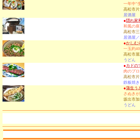
一年中“
高松市片
居酒屋
●
隠れ家
和風の座
高松市三条
居酒屋／
●
かしむ
一玉約4
高松市屋島
うどん
●
カドの
肉のプロ
高松市片
鉄板焼き
●
蒲生う
さぬきが
坂出市加茂
うどん