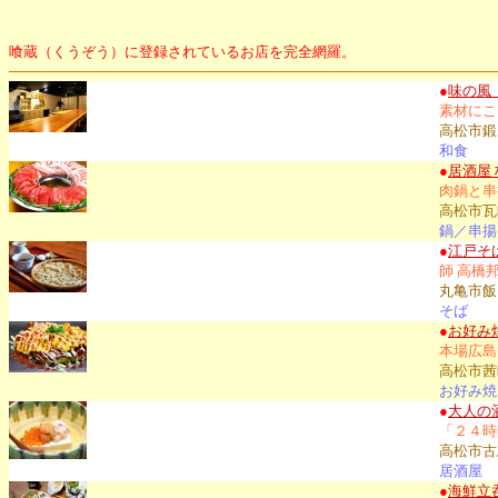
喰蔵（くうぞう）に登録されているお店を完全網羅。
●
味の風
素材にこ
高松市鍛冶
和食
●
居酒屋
肉鍋と串
高松市瓦町
鍋／串揚
●
江戸そ
師 高橋
丸亀市飯
そば
●
お好み
本場広島
高松市茜町
お好み焼
●
大人の
「２４時
高松市古馬
居酒屋
●
海鮮立