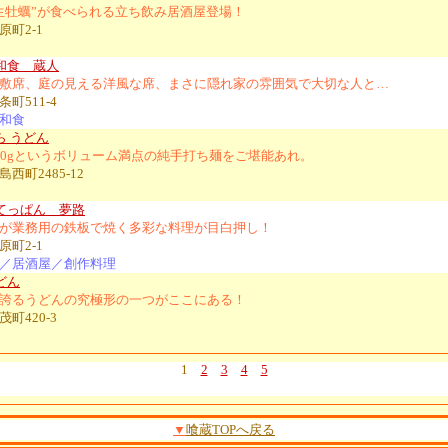
生牡蠣”が食べられる立ち飲み居酒屋登場！
原町2-1
和食 蔵人
敷席、庭の見える洋風な席、まさに隠れ家の雰囲気で大切な人と…
町511-4
和食
ら うどん
00gというボリューム満点の純手打ち麺をご堪能あれ。
西町2485-12
てっぱん 夢路
が業務用の鉄板で焼く多彩な料理が目白押し！
原町2-1
／居酒屋／創作料理
どん
誇るうどんの究極形の一つがここにある！
町420-3
1
2
3
4
5
▼
喰蔵TOPへ戻る