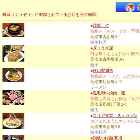
喰蔵（くうぞう）に登録されているお店を完全網羅。
●
韓屋 仁
名物テールスープと、平壌
高松市古新町6-1
韓国料理
●
ぎょうざ屋
何は無くともとにかく餃子
高松市古馬場町3-1
餃子
●
欽山製麺所
無化調スープと、こだわり
高松市片原町4-10
ラーメン
●
黒毛和牛焼肉 暖
価格も内容もお得な「近江
高松市瓦町1丁目2-4
焼肉
●
コリア食堂 スッカラン
カフェのようにオシャレな
高松市今新町6-8
韓国料理
●
讃岐つけ麺 寒川