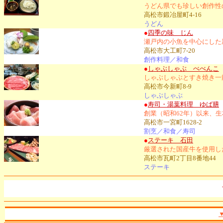
うどん県でも珍しい創作性
高松市鍛冶屋町4-16
うどん
●
四季の味 じん
瀬戸内の小魚を中心にした
高松市大工町7-20
創作料理／和食
●
しゃぶしゃぶ べべんこ
しゃぶしゃぶとすき焼き一
高松市今新町8-9
しゃぶしゃぶ
●
寿司・湯葉料理 ゆば膳
創業（昭和62年）以来、
高松市一宮町1628-2
割烹／和食／寿司
●
ステーキ 石田
厳選された国産牛を使用し
高松市瓦町2丁目8番地44
ステーキ