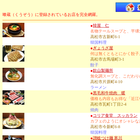
喰蔵（くうぞう）に登録されているお店を完全網羅。
●
韓屋 仁
名物テールスープと、平壌
高松市古新町6-1
韓国料理
●
ぎょうざ屋
何は無くともとにかく餃子
高松市古馬場町3-1
餃子
●
欽山製麺所
無化調スープと、こだわり
高松市片原町4-10
ラーメン
●
黒毛和牛焼肉 暖
価格も内容もお得な「近江
高松市瓦町1丁目2-4
焼肉
●
コリア食堂 スッカラン
カフェのようにオシャレな
高松市今新町6-8
韓国料理
●
讃岐つけ麺 寒川