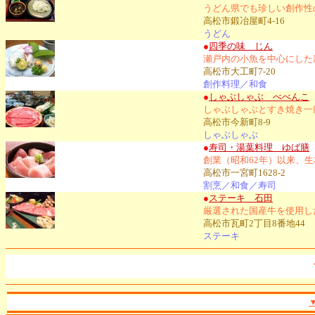
うどん県でも珍しい創作性
高松市鍛冶屋町4-16
うどん
●
四季の味 じん
瀬戸内の小魚を中心にした
高松市大工町7-20
創作料理／和食
●
しゃぶしゃぶ べべんこ
しゃぶしゃぶとすき焼き一
高松市今新町8-9
しゃぶしゃぶ
●
寿司・湯葉料理 ゆば膳
創業（昭和62年）以来、
高松市一宮町1628-2
割烹／和食／寿司
●
ステーキ 石田
厳選された国産牛を使用し
高松市瓦町2丁目8番地44
ステーキ