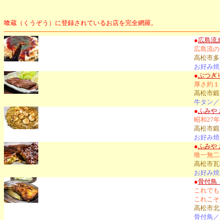
喰蔵（くうぞう）に登録されているお店を完全網羅。
●
広島流
広島流の
高松市多肥
お好み焼
●
ぶつぎ
厚さ約１
高松市鍛
牛タン／
●
ふみや
昭和27
高松市鍛
お好み焼
●
ふみや
唯一無二
高松市瓦町
お好み焼
●
骨付鳥
これでも
これこそ
高松市北浜
骨付鳥／