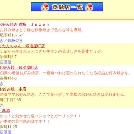
お好み焼き 鉄板 Ｊｏｚｅｎ
お好み焼きと手軽な鉄板焼きで色んな味を堪能。
下町1575-7
き／鉄板焼き
りたんちゃん 鍛冶屋町店
ｃｍから生まれるぶつぎり牛タンの美味しさを是非どうぞ。
冶屋町6-7
居酒屋
 お好み焼 鍛冶屋町店
年創業の老舗お好み焼店。一度食べれば忘れられなくなる絶品お好み焼きを。
冶屋町4-5
き
 お好み焼 本店
の激ウマお好み焼き。ここで食べずして高松のお好み焼きは語れません。
2丁目2-35
き
 鳥源
かっ！と効かせた塩コショウとガーリック！！
が本物の骨付鳥の味です！！
町11-25
居酒屋