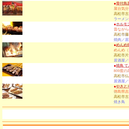
●
骨付鳥
屋台気分
高松市古馬
ラーメン
●
ホルモ
昔ながら
高松市藤塚
焼肉／居
●
めんめ
めんめ（
高松市片
居酒屋／
●
焼鳥 
800度
高松市仏生
居酒屋／
●
やきと
徳島県吉
高松市古馬
焼き鳥