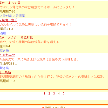
屋台 よって屋
で味わう骨付鳥の味は格別でハイボールにピッタリ！
場町7-16
／骨付鳥／居酒屋
ン焼肉 豊千
のスタイルで気軽に美味しい焼肉を堪能できます！
町3-1-3
酒屋
焼き とさか 片原町店
自分）で焼く種鶏の味は焼鳥の味を超える。
原町6-1
焼き鳥
てんやわんや
の高温炭火で一気に焼き上げる焼鳥は言葉を失う美味しさ。
山甲388-1
焼き鳥
り 鳥新
野川市鴨島町の「鳥新」から受け継ぐ、秘伝の焼きとりの美味しさは格別。
場町13-3
1
2
3
4
5
▼
喰蔵TOPへ戻る