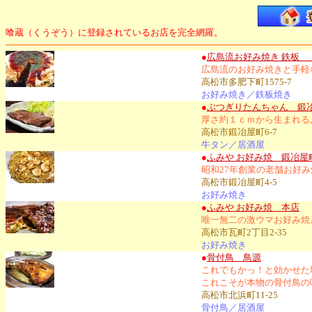
喰蔵（くうぞう）に登録されているお店を完全網羅。
●
広島流お好み焼き 鉄板 
広島流のお好み焼きと手軽
高松市多肥下町1575-7
お好み焼き／鉄板焼き
●
ぶつぎりたんちゃん 鍛
厚さ約１ｃｍから生まれる
高松市鍛冶屋町6-7
牛タン／居酒屋
●
ふみや お好み焼 鍛冶屋
昭和27年創業の老舗お好
高松市鍛冶屋町4-5
お好み焼き
●
ふみや お好み焼 本店
唯一無二の激ウマお好み焼
高松市瓦町2丁目2-35
お好み焼き
●
骨付鳥 鳥源
これでもかっ！と効かせた
これこそが本物の骨付鳥の
高松市北浜町11-25
骨付鳥／居酒屋