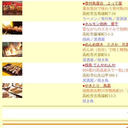
●
骨付鳥屋台 よって屋
屋台気分で味わう骨付鳥の
高松市古馬場町7-16
ラーメン／骨付鳥／居酒屋
●
ホルモン焼肉 豊千
昔ながらのスタイルで気軽
高松市藤塚町3-1-3
焼肉／居酒屋
●
めんめ焼き とさか 片
めんめ（自分）で焼く種鶏
高松市片原町6-1
居酒屋／焼き鳥
●
焼鳥 てんやわんや
800度の高温炭火で一気
高松市仏生山甲388-1
居酒屋／焼き鳥
●
やきとり 鳥新
徳島県吉野川市鴨島町の「
高松市古馬場町13-3
焼き鳥