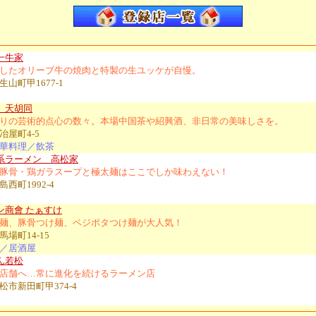
一牛家
したオリーブ牛の焼肉と特製の生ユッケが自慢。
山町甲1677-1
 天胡同
りの芸術的点心の数々。本場中国茶や紹興酒、非日常の美味しさを。
冶屋町4-5
華料理／飲茶
系ラーメン 高松家
豚骨・鶏ガラスープと極太麺はここでしか味わえない！
西町1992-4
ン商會 たぁすけ
麺、豚骨つけ麺、ベジポタつけ麺が大人気！
場町14-15
／居酒屋
ん若松
店舗へ…常に進化を続けるラーメン店
松市新田町甲374-4