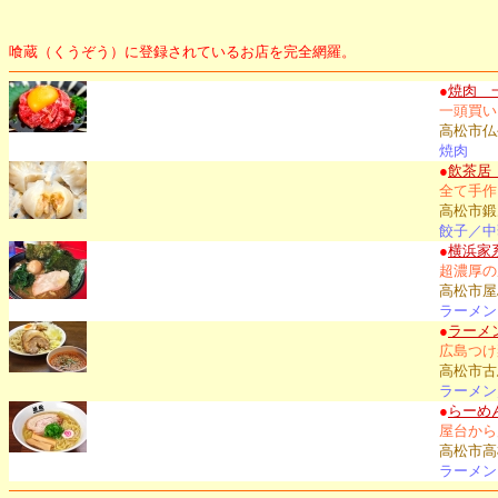
喰蔵（くうぞう）に登録されているお店を完全網羅。
●
焼肉 
一頭買い
高松市仏生
焼肉
●
飲茶居
全て手作
高松市鍛
餃子／中
●
横浜家
超濃厚の
高松市屋島
ラーメン
●
ラーメ
広島つけ
高松市古馬
ラーメン
●
らーめ
屋台から
高松市高
ラーメン