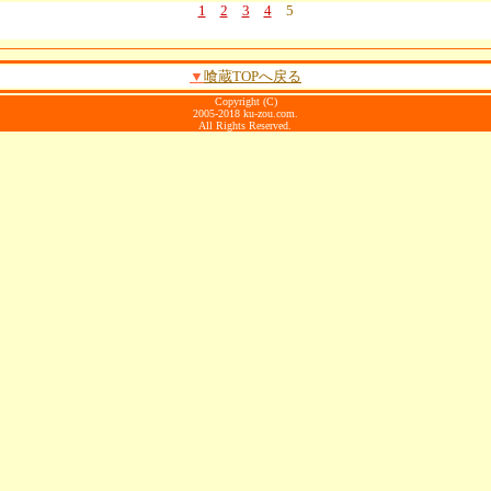
1
2
3
4
5
▼
喰蔵TOPへ戻る
Copyright (C)
2005-2018 ku-zou.com.
All Rights Reserved.